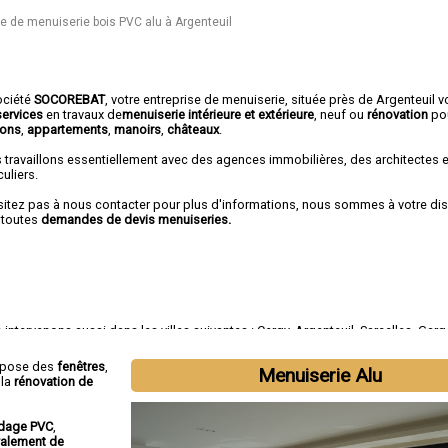
se de menuiserie bois PVC alu à Argenteuil
ociété
SOCOREBAT
,
votre entreprise de menuiserie
, située près de Argenteuil v
services
en travaux de
menuiserie intérieure et extérieure
, neuf ou
rénovation
po
ons
,
appartements
,
manoirs
,
châteaux
.
 travaillons essentiellement avec des agences immobilières, des architectes 
culiers.
sitez pas à nous contacter pour plus d'informations, nous sommes à votre di
 toutes
demandes de devis menuiseries.
intervenons aussi dans les villes suivantes :
Cergy
,
Argenteuil
,
Sarcelles
,
Garg
esse
,
Franconville
,
Goussainville
,
Pontoise
,
Bezons
,
Ermont
,
Villiers-le-Bel
opose des
fenêtres
,
Menuiserie Alu
 la
rénovation de
dage PVC
,
valement de