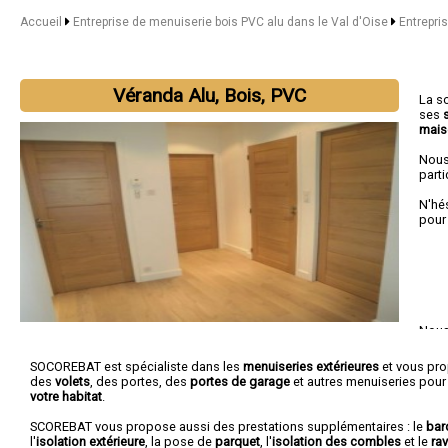
Accueil
Entreprise de menuiserie bois PVC alu dans le Val d'Oise
Entrepri
Véranda Alu, Bois, PVC
La s
ses
mais
Nous
parti
N'hé
pour
Nous 
Gon
SOCOREBAT est spécialiste dans les
menuiseries extérieures
et vous pr
des
volets
, des portes, des
portes de garage
et autres menuiseries pour
votre habitat
.
SCOREBAT vous propose aussi des prestations supplémentaires : le
bar
l'
isolation extérieure
, la pose de
parquet
, l'
isolation des combles
et le
ra