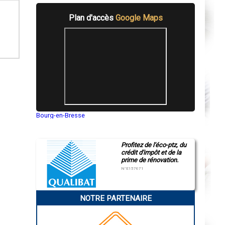
Plan d'accès
Google Maps
Bourg-en-Bresse
Saint-Quentin
Montluçon
Manosque
Profitez de l'éco-ptz, du
Gap
crédit d'impôt et de la
Nice
prime de rénovation.
Annonay
Charleville-Mézières
N°E157671
Pamiers
Troyes
Narbonne
NOTRE PARTENAIRE
Rodez
Marseille
Caen
Aurillac