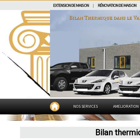
EXTENSION DE MAISON
RÉNOVATION DE MAISON
|
Bilan Thermique dans
le Va
NOS SERVICES
AMELIORATION 
Bilan thermi