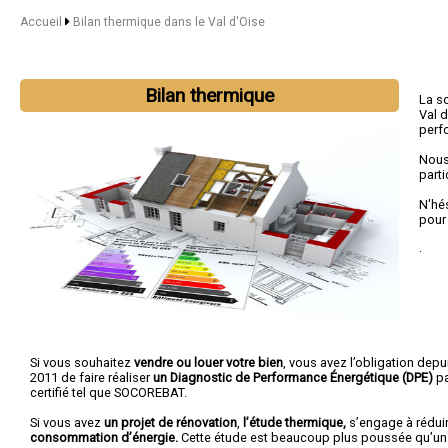
Accueil
Bilan thermique dans le Val d'Oise
Bilan thermique
La s
Val 
perf
Nous
parti
N'hé
pour
.
Si vous souhaitez
vendre ou louer votre bien
, vous avez l’obligation depui
2011 de faire réaliser
un Diagnostic de Performance Énergétique (DPE)
pa
certifié tel que SOCOREBAT.
Si vous avez
un projet de rénovation
,
l’étude thermique,
s’engage à rédui
consommation d’énergie.
Cette étude est beaucoup plus poussée qu’un