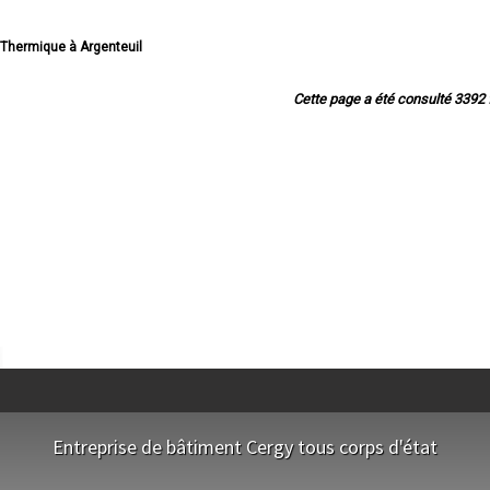
n Thermique à Argenteuil
n Thermique à Sarcelles
lan Thermique à Cergy
Cette page a été consulté 3392 f
rmique à Garges-lès-Gonesse
 Thermique à Franconville
Thermique à Goussainville
an Thermique à Pontoise
an Thermique à Bezons
an Thermique à Ermont
Thermique à Villiers-le-Bel
an Thermique à Gonesse
an Thermique à Taverny
an Thermique à Herblay
an Thermique à Sannois
n Thermique à Eaubonne
rmique à Saint-Ouen-l'Aumône
mique à Cormeilles-en-Parisis
Thermique à Deuil-la-Barre
 Thermique à Montmorency
Thermique à Saint-Gratien
ique à Montigny-lès-Cormeilles
Entreprise de bâtiment Cergy tous corps d'état
ique à Soisy-sous-Montmorency
hermique à Jouy-le-Moutier
NOS EQUIPES