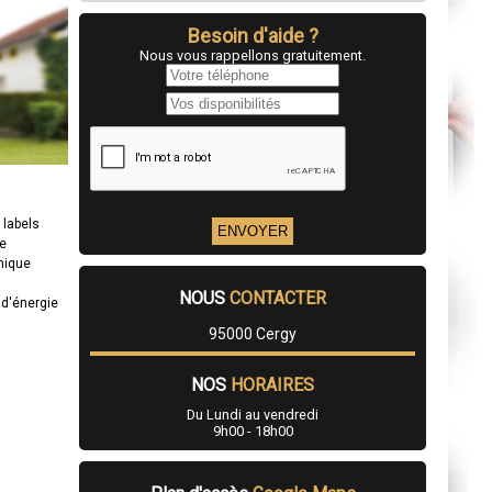
Besoin d'aide ?
Nous vous rappellons gratuitement.
t labels
ge
mique
NOUS
CONTACTER
d'énergie
95000 Cergy
NOS
HORAIRES
Du Lundi au vendredi
9h00 - 18h00