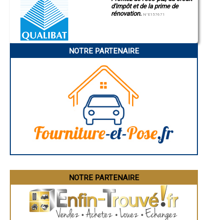
- Tailleur de pierre à Frépillon
d'impôt et de la prime de
- Tailleur de pierre à Saint-Witz
rénovation.
N°E157671
- Tailleur de pierre à Montlignon
- Tailleur de pierre à Asnières-sur-Oise
- Tailleur de pierre à Andilly
- Tailleur de pierre à Roissy-en-France
NOTRE PARTENAIRE
- Tailleur de pierre à Saint-Martin-du-Tertre
- Tailleur de pierre à Bernes-sur-Oise
- Tailleur de pierre à Ennery
- Tailleur de pierre à Vémars
- Tailleur de pierre à Fontenay-en-Parisis
- Tailleur de pierre à Butry-sur-Oise
- Tailleur de pierre à Baillet-en-France
- Tailleur de pierre à Boissy-l'Aillerie
- Tailleur de pierre à Nesles-la-Vallée
- Tailleur de pierre à Chars
- Tailleur de pierre à Attainville
- Tailleur de pierre à Belloy-en-France
- Tailleur de pierre à Neuville-sur-Oise
- Tailleur de pierre à Maffliers
NOTRE PARTENAIRE
- Tailleur de pierre à Seraincourt
- Tailleur de pierre à Mours
- Tailleur de pierre à Us
- Tailleur de pierre à Sagy
- Tailleur de pierre à Valmondois