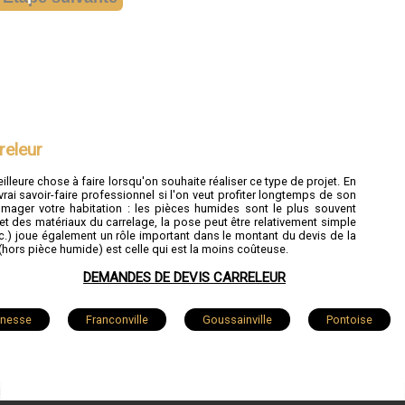
releur
illeure chose à faire lorsqu'on souhaite réaliser ce type de projet. En
vrai savoir-faire professionnel si l'on veut profiter longtemps de son
mmager votre habitation : les pièces humides sont le plus souvent
 des matériaux du carrelage, la pose peut être relativement simple
tc.) joue également un rôle important dans le montant du devis de la
(hors pièce humide) est celle qui est la moins coûteuse.
DEMANDES DE DEVIS CARRELEUR
onesse
Franconville
Goussainville
Pontoise
Eaubonne
Saint-Ouen-l'Aumône
Cormeilles-en-Parisis
Montmorency
Jouy-le-Moutier
Éragny
Osny