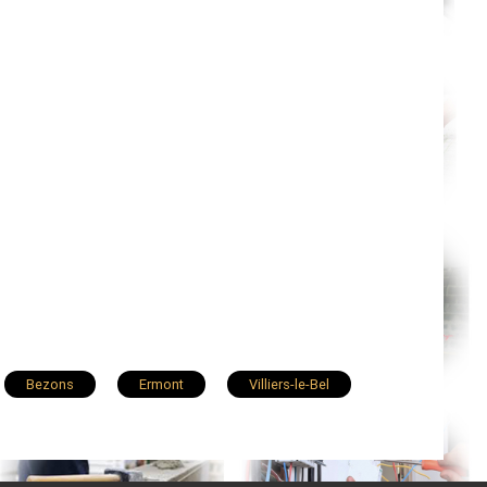
Bezons
Ermont
Villiers-le-Bel
Deuil-la-Barre
Montmorency
Vauréal
Saint-Leu-la-Forêt
Domont