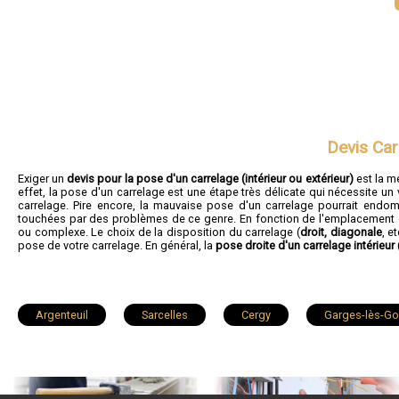
Devis Car
Exiger un
devis pour la pose d'un carrelage (intérieur ou extérieur)
est la me
effet, la pose d'un carrelage est une étape très délicate qui nécessite un 
carrelage. Pire encore, la mauvaise pose d'un carrelage pourrait endo
touchées par des problèmes de ce genre. En fonction de l'emplacement et
ou complexe. Le choix de la disposition du carrelage (
droit, diagonale
, e
pose de votre carrelage. En général, la
pose droite d'un carrelage intérieur
Argenteuil
Sarcelles
Cergy
Garges-lès-G
Gonesse
Taverny
Herblay
Sannois
Saint-Gratien
Montigny-lès-Cormeilles
Soisy-sous-