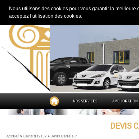
Extension de maison
|
Rénovation de maison
|
Aménagement des combles
Nous utilisons des cookies pour vous garantir la meilleure 
Devis Carreleur dans
le Va
acceptez l'utilisation des cookies.
NOS SERVICES
AMELIORATION 
DEVIS 
>
>
Accueil
Devis travaux
Devis Carreleur