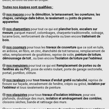
Toutes nos équipes sont qualifiées :
nos maçons
pour
la démolition
,
le terrassement
,
les ouvertures
,
les
chapes, carrelage dalle béton
,
le ravalement
ou
joints de pierres
apparentes
nos charpentiers
pour tout ce qui est
plancher bois
,
escaliers sur
mesure
, parquet massif, colombages, charpente traditionnelle, solivage,
lucarne bois, renforcement de charpente ou bien encore
traitement de
bois.
nos couvreurs
pour tous les
travaux de couverture
que ce soit en tuile,
en ardoise, en fibro, en zinc, étanchéité de toit terrasse, remplacement de
vélux, remplacement de gouttières, reprise de solin,
peinture de toiture
,
démoussage de toit
, ou bien encore
l'isolation de toiture par l'extérieur.
nos menuisiers
pour tout ce qui est
Remplacement de portes ou de
fenêtres alu ou PVC
, pose de volets roulant, porte de garage sectorielle,
portail, portillon, clôture.
nos ravaleurs
pour
tous travaux d'enduit gratté ou taloché
, reprise de
fissure sur façade, encadrement de fenêtre, crépis ou grésé,
isolation par
l'extérieur
et tous ravalements de peinture.
nos plaquistes
pour tous
travaux d'isolation intérieure
, pour vos
plafonds, doublage des murs,
isolation et aménagement des combles
,
cloisons sèches, bande et rattisage des murs.