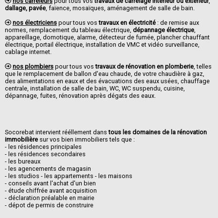
nos carreleurs
pour tous vos
travaux de carrelage intérieur ou extérieur
,
dallage, pavée
, faïence, mosaïques, aménagement de salle de bain.
nos électriciens
pour tous vos
travaux en électricité
: de remise aux
normes, remplacement du tableau électrique,
dépannage électrique
,
appareillage, domotique, alarme, détecteur de fumée, plancher chauffant
électrique, portail électrique, installation de VMC et vidéo surveillance,
cablage internet.
nos plombiers
pour tous vos
travaux de rénovation en plomberie
, telles
que le remplacement de ballon d'eau chaude, de votre chaudière à gaz,
des alimentations en eaux et des évacuations des eaux usées, chauffage
centrale, installation de salle de bain, WC, WC suspendu, cuisine,
dépannage, fuites, rénovation après dégats des eaux.
Socorebat intervient rééllement dans
tous les domaines de la rénovation
immobilière
sur vos bien immobiliers tels que :
- les résidences principales
- les résidences secondaires
- les bureaux
- les agencements de magasin
- les studios - les appartements - les maisons
- conseils avant l'achat d'un bien
- étude chiffrée avant acquisition
- déclaration préalable en mairie
- dépot de permis de construire