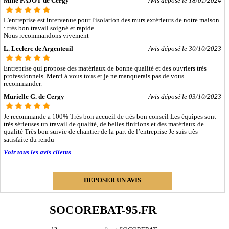
Mme PAJOT de Cergy
Avis déposé le 18/01/2024
- Entreprise de rénovation immobilière à Villiers-le-Bel
- Entreprise de rénovation immobilière à Gonesse
L'entreprise est intervenue pour l'isolation des murs extérieurs de notre maison
- Entreprise de rénovation immobilière à Taverny
: très bon travail soigné et rapide.
- Entreprise de rénovation immobilière à Herblay
Nous recommandons vivement
- Entreprise de rénovation immobilière à Sannois
L. Leclerc de Argenteuil
Avis déposé le 30/10/2023
- Entreprise de rénovation immobilière à Eaubonne
- Entreprise de rénovation immobilière à Saint-Ouen-l'Aumône
- Entreprise de rénovation immobilière à Cormeilles-en-Parisis
Entreprise qui propose des matériaux de bonne qualité et des ouvriers très
- Entreprise de rénovation immobilière à Deuil-la-Barre
professionnels. Merci à vous tous et je ne manquerais pas de vous
recommander.
- Entreprise de rénovation immobilière à Montmorency
- Entreprise de rénovation immobilière à Saint-Gratien
Murielle G. de Cergy
Avis déposé le 03/10/2023
- Entreprise de rénovation immobilière à Montigny-lès-Cormeilles
- Entreprise de rénovation immobilière à Soisy-sous-Montmorency
Je recommande a 100% Très bon accueil de très bon conseil Les équipes sont
- Entreprise de rénovation immobilière à Jouy-le-Moutier
très sérieuses un travail de qualité, de belles finitions et des matériaux de
- Entreprise de rénovation immobilière à Éragny
qualité Très bon suivie de chantier de la part de l’entreprise Je suis très
- Entreprise de rénovation immobilière à Osny
satisfaite du rendu
- Entreprise de rénovation immobilière à Vauréal
Voir tous les avis clients
- Entreprise de rénovation immobilière à Saint-Leu-la-Forêt
- Entreprise de rénovation immobilière à Domont
- Entreprise de rénovation immobilière à Saint-Brice-sous-Forêt
- Entreprise de rénovation immobilière à Montmagny
DEPOSER UN AVIS
- Entreprise de rénovation immobilière à Arnouville
- Entreprise de rénovation immobilière à Enghien-les-Bains
- Entreprise de rénovation immobilière à L'Isle-Adam
SOCOREBAT-95.FR
- Entreprise de rénovation immobilière à Persan
- Entreprise de rénovation immobilière à Fosses