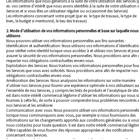
Les informations que nous générons à la suite de votre utilisation des Services (
ex. vos centres d’intérêt que nous avons identifiés à la suite de votre utilisation 
Services et si vous êtes un utilisateur régulier ou occasionnel des Services)
Les informations concernant votre projet (par ex. le type de travaux, le type de
bien, le budget si mentionné, le lieu des travaux)
2. Mode d’utilisation de vos informations personnelles et base sur laquelle nous 
utilisons
Nous pouvons utiliser vos informations personnelles aux fins suivantes :
Identification et authentification: Nous utilisons vos informations d’identificati
pour vérifier votre identité lorsque vous accédez à et utilisez nos Services et pou
assurer la sécurité de vos informations personnelles. Nous procédons ainsi afin 
respecter nos obligations contractuelles envers vous.
Exploitation des Services: Nous traitons vos informations personnelles pour four
les Services que vous avez sollicités. Nous procédons ainsi afin de respecter nos
obligations contractuelles envers vous.
Amélioration des Services: Nous analysons les informations sur votre manière
d’utiliser nos Services pour fournir une expérience optimale à nos utilisateurs su
l’ensemble de nos Services, y compris les tests de produits et l’analytique de site. 
est dans notre intérêt commercial légitime d’utiliser les informations qui nous s
fournies à cette fin, de sorte à pouvoir comprendre tous problèmes rencontrés 
nos Services et les améliorer.
Communication avec vous: Nous pouvons utiliser vos informations personnell
lorsque nous communiquons avec vous, par exemple si nous fournissons des
informations sur les changements apportés aux conditions générales ou si vou
nous contactez pour toute question. Il est dans notre intérêt commercial légiti
d’être capables de vous fournir des réponses appropriées et des notifications
concernant nos Services.