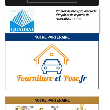
- Artisan électricien à Montlignon
- Artisan électricien à Asnières-sur-Oise
Profitez de l'éco-ptz, du crédit
- Artisan électricien à Andilly
d'impôt et de la prime de
- Artisan électricien à Roissy-en-France
rénovation.
N°E157671
- Artisan électricien à Saint-Martin-du-Tertre
- Artisan électricien à Bernes-sur-Oise
- Artisan électricien à Ennery
- Artisan électricien à Vémars
NOTRE PARTENAIRE
- Artisan électricien à Fontenay-en-Parisis
- Artisan électricien à Butry-sur-Oise
- Artisan électricien à Baillet-en-France
- Artisan électricien à Boissy-l'Aillerie
- Artisan électricien à Nesles-la-Vallée
- Artisan électricien à Chars
- Artisan électricien à Attainville
- Artisan électricien à Belloy-en-France
- Artisan électricien à Neuville-sur-Oise
- Artisan électricien à Maffliers
- Artisan électricien à Seraincourt
- Artisan électricien à Mours
- Artisan électricien à Us
- Artisan électricien à Sagy
NOTRE PARTENAIRE
- Artisan électricien à Valmondois
- Artisan électricien à Vigny
- Artisan électricien à Moisselles