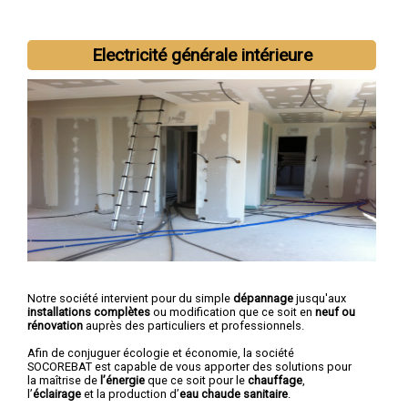
Electricité générale intérieure
Nous intervenons aussi dans les villes suivantes :
Cergy
,
Argenteuil
,
Sarcelles
,
Garges-lès-Gonesse
,
Franconville
,
Goussainville
,
Pontoise
,
Bezons
,
Ermont
,
Villiers-le-Bel
Notre société intervient pour du simple
dépannage
jusqu'aux
installations complètes
ou modification que ce soit en
neuf ou
rénovation
auprès des particuliers et professionnels.
Afin de conjuguer écologie et économie, la société
SOCOREBAT est capable de vous apporter des solutions pour
la maîtrise de
l’énergie
que ce soit pour le
chauffage
,
l’
éclairage
et la production d’
eau chaude sanitaire
.