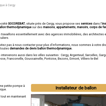
que à Cergy
ociété
SOCOREBAT
, située près de Cergy, vous propose ses
services
dans l'
ins
allon thermodynamique
sur des
maisons
,
appartements
,
manoirs
,
corps de f
 travaillons essentiellement avec des agences immobilières, des architectes 
culiers.
sitez pas à nous contacter pour plus d'informations, nous sommes à votre di
 toutes
demandes de devis ballon thermodynamique.
intervenons aussi dans les villes suivantes :
Cergy
,
Argenteuil
,
Sarcelles
,
Garg
esse
,
Franconville
,
Goussainville
,
Pontoise
,
Bezons
,
Ermont
,
Villiers-le-Bel
une petite pompe à
Installateur de ballon
ique.
tout en maintenant