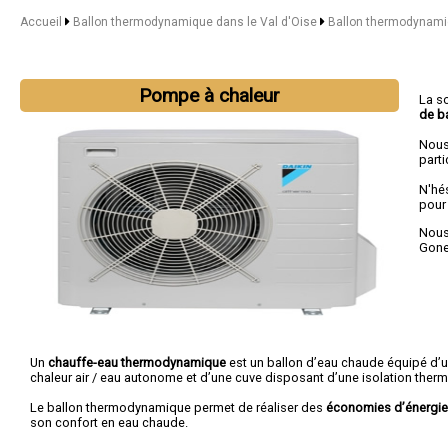
Accueil
Ballon thermodynamique dans le Val d'Oise
Ballon thermodynami
Pompe à chaleur
La s
de b
Nous
parti
N'hé
pour
Nous 
Gon
Un
chauffe-eau thermodynamique
est un ballon d’eau chaude équipé d’
chaleur air / eau autonome et d’une cuve disposant d’une isolation therm
Le ballon thermodynamique permet de réaliser des
économies d’énergie
son confort en eau chaude.