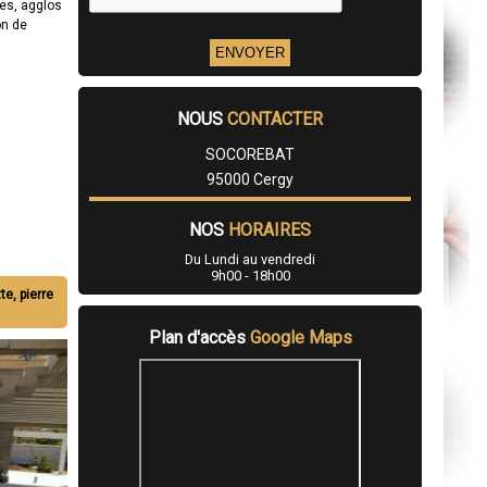
es, agglos
on de
NOUS
CONTACTER
SOCOREBAT
95000 Cergy
NOS
HORAIRES
Du Lundi au vendredi
9h00 - 18h00
te, pierre
Plan d'accès
Google Maps