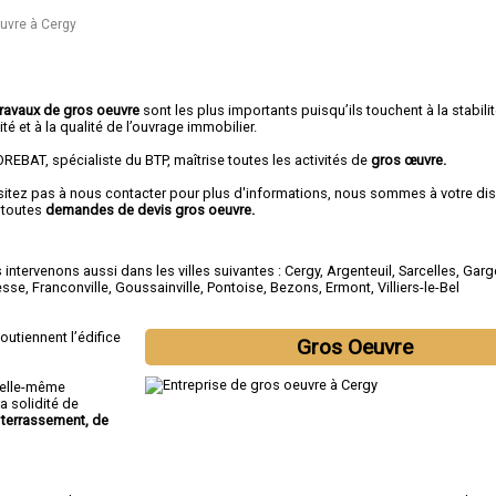
euvre à Cergy
travaux de gros oeuvre
sont les plus importants puisqu’ils touchent à la stabilité
ité et à la qualité de l’ouvrage immobilier.
REBAT, spécialiste du BTP, maîtrise toutes les activités de
gros œuvre.
sitez pas à nous contacter pour plus d'informations, nous sommes à votre di
 toutes
demandes de devis gros oeuvre.
intervenons aussi dans les villes suivantes :
Cergy
,
Argenteuil
,
Sarcelles
,
Garg
esse
,
Franconville
,
Goussainville
,
Pontoise
,
Bezons
,
Ermont
,
Villiers-le-Bel
outiennent l’édifice
Gros Oeuvre
n elle-même
a solidité de
terrassement, de