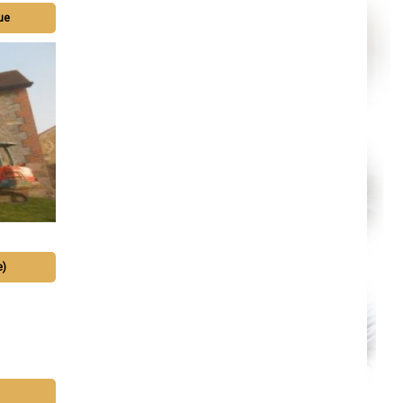
que
e)