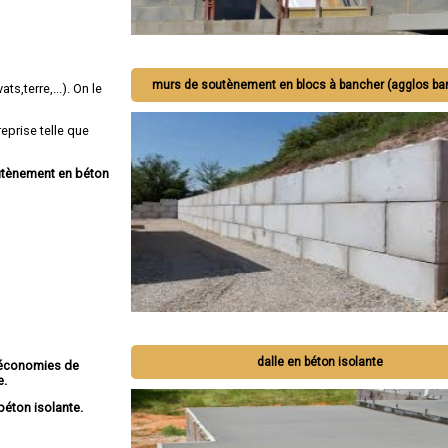
murs de soutènement en blocs à bancher (agglos ba
ts,terre,...). On le
eprise telle que
outènement en béton
dalle en béton isolante
économies de
e.
béton isolante.