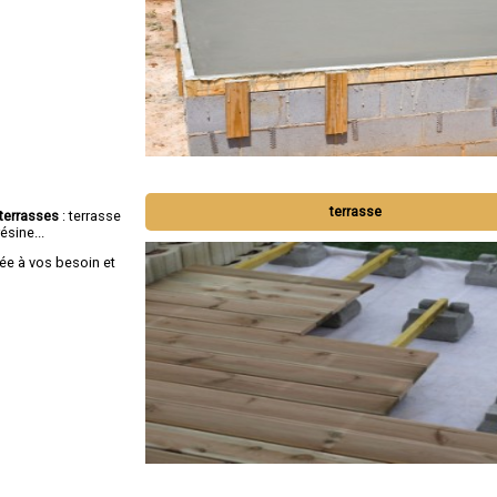
terrasse
terrasses
: terrasse
ésine...
e à vos besoin et