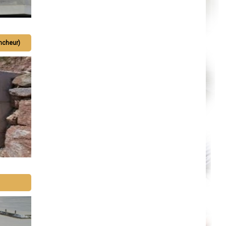
Nevers
Lille
Beauvais
Alençon
Calais
Clermont-Ferrand
ncheur)
Pau
Tarbes
Perpignan
Strasbourg
Mulhouse
Lyon
Vesoul
Chalon-sur-Saône
Le Mans
Chambéry
Annecy
Paris
Le Havre
Chelles
Versailles
Niort
Amiens
Albi
Montauban
Toulon
Avignon
La Roche-sur-Yon
Poitiers
Limoges