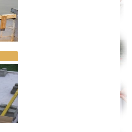
Épinal
Auxerre
Belfort
Évry
Boulogne-Billancourt
Saint-Denis
Créteil
Argenteuil