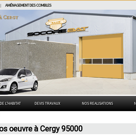
AMÉNAGEMENT DES COMBLES
|
 à
Cergy
DE L'HABITAT
DEVIS TRAVAUX
NOS REALISATIONS
ros oeuvre à Cergy 95000