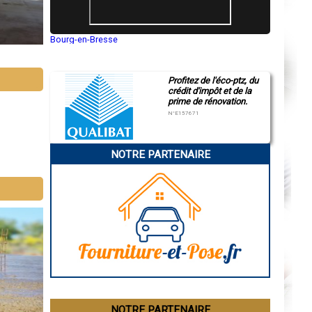
Bourg-en-Bresse
Saint-Quentin
Montluçon
Manosque
Profitez de l'éco-ptz, du
Gap
crédit d'impôt et de la
Nice
prime de rénovation.
Annonay
Charleville-Mézières
N°E157671
Pamiers
Troyes
Narbonne
NOTRE PARTENAIRE
Rodez
Marseille
Caen
Aurillac
Angoulême
La Rochelle
Bourges
Brive-la-Gaillarde
Dijon
Saint-Brieuc
Guéret
Périgueux
Besançon
Valence
Évreux
NOTRE PARTENAIRE
Chartres