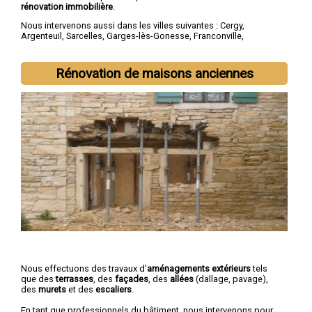
rénovation immobilière
.
Nous intervenons aussi dans les villes suivantes :
Cergy
,
Argenteuil
,
Sarcelles
,
Garges-lès-Gonesse
,
Franconville
,
Goussainville
,
Pontoise
,
Bezons
,
Ermont
,
Villiers-le-Bel
Rénovation de maisons anciennes
Nous effectuons des travaux d'
aménagements extérieurs
tels
que des
terrasses
, des
façades
, des
allées
(dallage, pavage),
des
murets
et des
escaliers
.
En tant que professionnels du bâtiment, nous intervenons pour