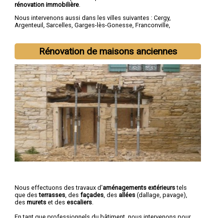
rénovation immobilière
.
Nous intervenons aussi dans les villes suivantes :
Cergy
,
Argenteuil
,
Sarcelles
,
Garges-lès-Gonesse
,
Franconville
,
Goussainville
,
Pontoise
,
Bezons
,
Ermont
,
Villiers-le-Bel
Rénovation de maisons anciennes
Nous effectuons des travaux d'
aménagements extérieurs
tels
que des
terrasses
, des
façades
, des
allées
(dallage, pavage),
des
murets
et des
escaliers
.
En tant que professionnels du bâtiment, nous intervenons pour