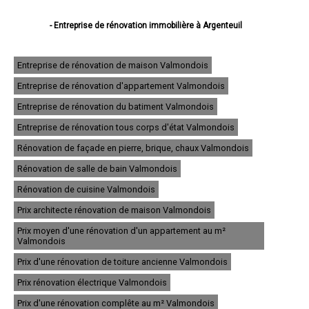
- Entreprise de rénovation immobilière à Argenteuil
- Entreprise de rénovation immobilière à Sarcelles
- Entreprise de rénovation immobilière à Cergy
- Entreprise de rénovation immobilière à Garges-lès-Gonesse
Entreprise de rénovation de maison Valmondois
- Entreprise de rénovation immobilière à Franconville
Entreprise de rénovation d'appartement Valmondois
- Entreprise de rénovation immobilière à Goussainville
- Entreprise de rénovation immobilière à Pontoise
Entreprise de rénovation du batiment Valmondois
- Entreprise de rénovation immobilière à Bezons
- Entreprise de rénovation immobilière à Ermont
Entreprise de rénovation tous corps d'état Valmondois
- Entreprise de rénovation immobilière à Villiers-le-Bel
Rénovation de façade en pierre, brique, chaux Valmondois
- Entreprise de rénovation immobilière à Gonesse
- Entreprise de rénovation immobilière à Taverny
Rénovation de salle de bain Valmondois
- Entreprise de rénovation immobilière à Herblay
- Entreprise de rénovation immobilière à Sannois
Rénovation de cuisine Valmondois
- Entreprise de rénovation immobilière à Eaubonne
Prix architecte rénovation de maison Valmondois
- Entreprise de rénovation immobilière à Saint-Ouen-l'Aumône
- Entreprise de rénovation immobilière à Cormeilles-en-Parisis
Prix moyen d'une rénovation d'un appartement au m²
- Entreprise de rénovation immobilière à Deuil-la-Barre
Valmondois
- Entreprise de rénovation immobilière à Montmorency
Prix d'une rénovation de toiture ancienne Valmondois
- Entreprise de rénovation immobilière à Saint-Gratien
- Entreprise de rénovation immobilière à Montigny-lès-Cormeilles
Prix rénovation électrique Valmondois
- Entreprise de rénovation immobilière à Soisy-sous-Montmorency
- Entreprise de rénovation immobilière à Jouy-le-Moutier
Prix d'une rénovation complête au m² Valmondois