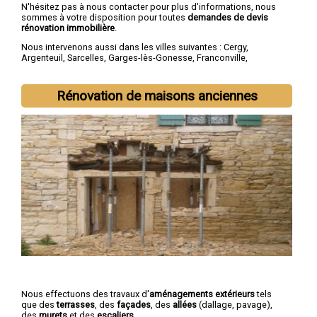
N'hésitez pas à nous contacter pour plus d'informations, nous
sommes à votre disposition pour toutes
demandes de devis
rénovation immobilière
.
Nous intervenons aussi dans les villes suivantes :
Cergy
,
Argenteuil
,
Sarcelles
,
Garges-lès-Gonesse
,
Franconville
,
Goussainville
,
Pontoise
,
Bezons
,
Ermont
,
Villiers-le-Bel
Rénovation de maisons anciennes
Nous effectuons des travaux d'
aménagements extérieurs
tels
que des
terrasses
, des
façades
, des
allées
(dallage, pavage),
des
murets
et des
escaliers
.