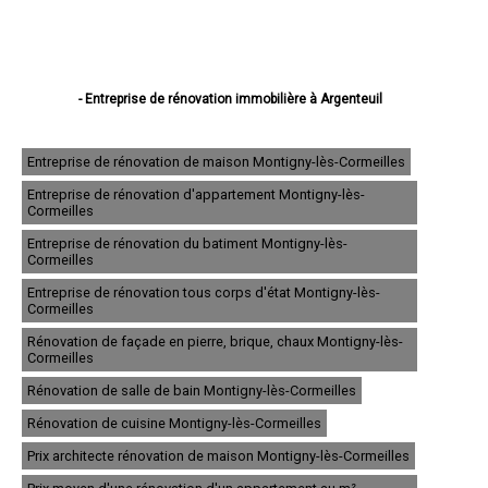
- Entreprise de rénovation immobilière à Argenteuil
- Entreprise de rénovation immobilière à Sarcelles
- Entreprise de rénovation immobilière à Cergy
- Entreprise de rénovation immobilière à Garges-lès-Gonesse
Entreprise de rénovation de maison Montigny-lès-Cormeilles
- Entreprise de rénovation immobilière à Franconville
Entreprise de rénovation d'appartement Montigny-lès-
- Entreprise de rénovation immobilière à Goussainville
Cormeilles
- Entreprise de rénovation immobilière à Pontoise
- Entreprise de rénovation immobilière à Bezons
Entreprise de rénovation du batiment Montigny-lès-
- Entreprise de rénovation immobilière à Ermont
Cormeilles
- Entreprise de rénovation immobilière à Villiers-le-Bel
Entreprise de rénovation tous corps d'état Montigny-lès-
- Entreprise de rénovation immobilière à Gonesse
Cormeilles
- Entreprise de rénovation immobilière à Taverny
- Entreprise de rénovation immobilière à Herblay
Rénovation de façade en pierre, brique, chaux Montigny-lès-
- Entreprise de rénovation immobilière à Sannois
Cormeilles
- Entreprise de rénovation immobilière à Eaubonne
Rénovation de salle de bain Montigny-lès-Cormeilles
- Entreprise de rénovation immobilière à Saint-Ouen-l'Aumône
- Entreprise de rénovation immobilière à Cormeilles-en-Parisis
Rénovation de cuisine Montigny-lès-Cormeilles
- Entreprise de rénovation immobilière à Deuil-la-Barre
- Entreprise de rénovation immobilière à Montmorency
Prix architecte rénovation de maison Montigny-lès-Cormeilles
- Entreprise de rénovation immobilière à Saint-Gratien