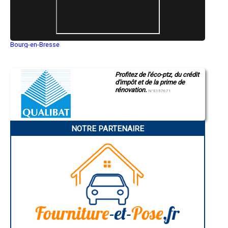
- Entreprise de rénovation immobilière à Seugy
- Entreprise de rénovation immobilière à Cormeilles-en-Vexin
- Entreprise de rénovation immobilière à Saint-Gervais
- Entreprise de rénovation immobilière à Ronquerolles
- Entreprise de rénovation immobilière à Ableiges
Bourg-en-Bresse
Saint-Quentin
Montluçon
Manosque
Profitez de l'éco-ptz, du crédit
Gap
d'impôt et de la prime de
Nice
rénovation.
Annonay
N°E157671
Charleville-Mézières
Pamiers
Troyes
Narbonne
NOTRE PARTENAIRE
Rodez
Marseille
Caen
Aurillac
Angoulême
La Rochelle
Bourges
Brive-la-Gaillarde
Dijon
Saint-Brieuc
Guéret
Périgueux
Besançon
Valence