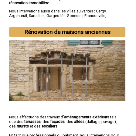
rénovation immobilière
.
Nous intervenons aussi dans les villes suivantes :
Cergy
,
Argenteuil
,
Sarcelles
,
Garges-lès-Gonesse
,
Franconville
,
Goussainville
,
Pontoise
,
Bezons
,
Ermont
,
Villiers-le-Bel
Rénovation de maisons anciennes
Nous effectuons des travaux d'
aménagements extérieurs
tels
que des
terrasses
, des
façades
, des
allées
(dallage, pavage),
des
murets
et des
escaliers
.
En tant que professionnels du bâtiment, nous intervenons pour