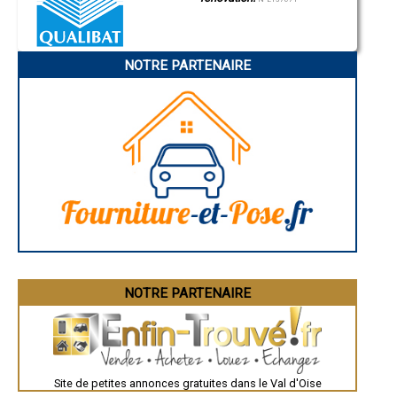
- Entreprise de rénovation immobilière à Ronquerolles
Charleville-Mézières
- Entreprise de rénovation immobilière à Ableiges
Pamiers
Troyes
Narbonne
NOTRE PARTENAIRE
Rodez
Marseille
Caen
Aurillac
Angoulême
La Rochelle
Bourges
Brive-la-Gaillarde
Dijon
Saint-Brieuc
Guéret
Périgueux
Besançon
Valence
Évreux
Chartres
Brest
Nîmes
NOTRE PARTENAIRE
Toulouse
Auch
Bordeaux
Montpellier
Rennes
Châteauroux
Site de petites annonces gratuites dans le Val d'Oise
Tours