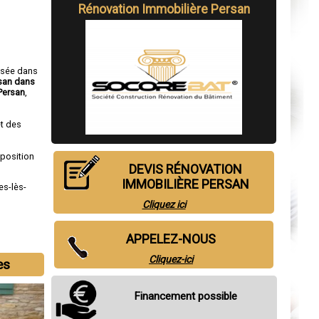
Rénovation Immobilière Persan
isée dans
rsan dans
Persan
,
t des
sposition
DEVIS RÉNOVATION
IMMOBILIÈRE PERSAN
es-lès-
Cliquez ici
APPELEZ-NOUS
Cliquez-ici
es
Financement possible