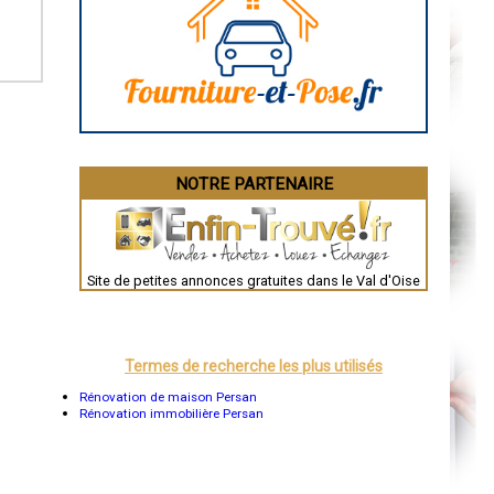
Angoulême
La Rochelle
Bourges
Brive-la-Gaillarde
Dijon
Saint-Brieuc
Guéret
Périgueux
Besançon
Valence
Évreux
NOTRE PARTENAIRE
Chartres
Brest
Nîmes
Toulouse
Auch
Bordeaux
Site de petites annonces gratuites dans le Val d'Oise
Montpellier
Rennes
Châteauroux
Tours
Grenoble
Termes de recherche les plus utilisés
Dole
Mont-de-Marsan
Rénovation de maison Persan
Blois
Rénovation immobilière Persan
Saint-Étienne
Le Puy-en-Velay
Nantes
Orléans
Cahors