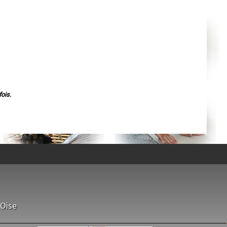
Agen
Mende
Angers
Cherbourg-Octeville
Reims
Saint-Dizier
Laval
Nancy
Verdun
Lorient
Metz
Nevers
Lille
ois.
Beauvais
Alençon
Calais
Clermont-Ferrand
Pau
Tarbes
Perpignan
Strasbourg
Mulhouse
Lyon
Vesoul
Chalon-sur-Saône
Le Mans
Chambéry
'Oise
Annecy
Paris
Le Havre