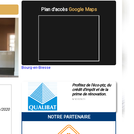
Plan d'accès
Google Maps
Bourg-en-Bresse
Saint-Quentin
Montluçon
Manosque
Profitez de l'éco-ptz, du
Gap
crédit d'impôt et de la
Nice
prime de rénovation.
Annonay
Charleville-Mézières
N°E157671
Pamiers
Troyes
2/2020
Narbonne
NOTRE PARTENAIRE
Rodez
Marseille
Caen
Aurillac