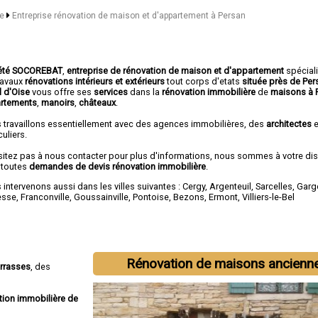
se
Entreprise rénovation de maison et d'appartement à Persan
été SOCOREBAT
,
entreprise de rénovation de maison et d'appartement
spécial
travaux
rénovations intérieurs et extérieurs
tout corps d'etats
située près de Pe
l d'Oise
vous offre ses
services
dans la
rénovation immobilière
de
maisons à 
rtements
,
manoirs
,
châteaux
.
 travaillons essentiellement avec des agences immobilières, des
architectes
e
culiers.
sitez pas à nous contacter pour plus d'informations, nous sommes à votre di
 toutes
demandes de devis rénovation immobilière
.
intervenons aussi dans les villes suivantes :
Cergy
,
Argenteuil
,
Sarcelles
,
Garg
esse
,
Franconville
,
Goussainville
,
Pontoise
,
Bezons
,
Ermont
,
Villiers-le-Bel
Rénovation de maisons ancienn
errasses
, des
tion immobilière de